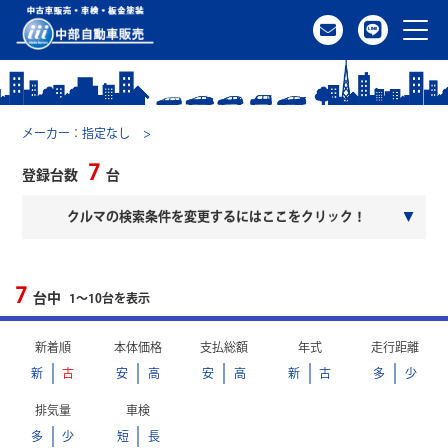
メーカー：指定なし
クルマを探す
7
登録台数
台
クルマの検索条件を変更するにはここをクリック！
アクセス
7
中古車一覧
台中
1〜10台を表示
新着順
本体価格
支払総額
年式
走行距離
納車までの流れ
新
古
安
高
安
高
新
古
多
少
価格帯
排気量
車検
買取のご案内
多
少
短
長
～