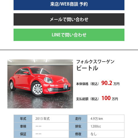
来店/WEB商談 予約
メールで問い合わせ
LINEで問い合わせ
フォルクスワーゲン
ビートル
90.2
本体価格（税込）
万円
100
支払総額（税込）
万円
年式
2013 年式
走行
4.9万 km
車検
ーー
排気
1200cc
保証
ーー
修復
なし