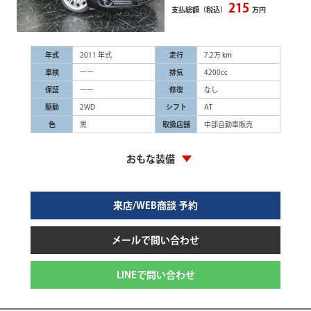
215
支払総額（税込）
万円
年式
2011 年式
走行
7.2万 km
車検
ーー
排気
4200cc
保証
ーー
修復
なし
駆動
2WD
シフト
AT
色
黒
取扱店舗
中部自動車販売
おもな装備
来店/WEB商談 予約
メールで問い合わせ
LINEで問い合わせ