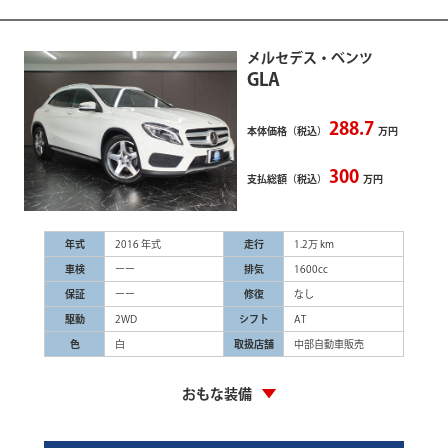
サイトポリシー
年式
メルセデス・ベンツ
～
GLA
プライバシーポリシー
走行距離
288.7
本体価格（税込）
万円
～
300
支払総額（税込）
万円
年式
2016 年式
走行
1.2万 km
車検
ーー
排気
1600cc
保証
ーー
修復
なし
駆動
2WD
シフト
AT
色
白
取扱店舗
中部自動車販売
おもな装備