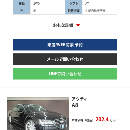
駆動
2WD
シフト
AT
色
赤
取扱店舗
中部自動車販売
おもな装備
来店/WEB商談 予約
メールで問い合わせ
LINEで問い合わせ
アウディ
A8
202.4
本体価格（税込）
万円