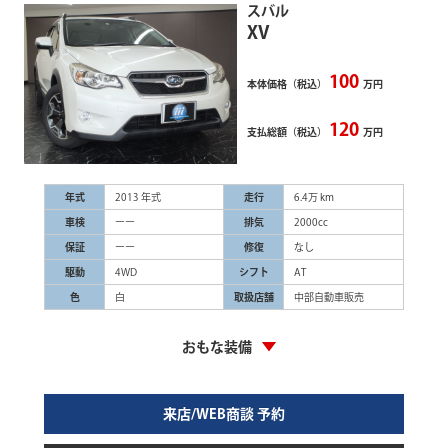
スバル
XV
100
本体価格（税込）
万円
120
支払総額（税込）
万円
年式
2013 年式
走行
6.4万 km
車検
ーー
排気
2000cc
保証
ーー
修復
なし
駆動
4WD
シフト
AT
色
白
取扱店舗
中部自動車販売
おもな装備
来店/WEB商談 予約