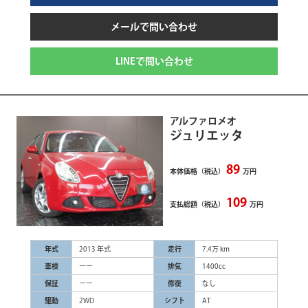
メールで問い合わせ
LINEで問い合わせ
アルファロメオ
ジュリエッタ
89
本体価格（税込）
万円
109
支払総額（税込）
万円
年式
2013 年式
走行
7.4万 km
車検
ーー
排気
1400cc
保証
ーー
修復
なし
駆動
2WD
シフト
AT