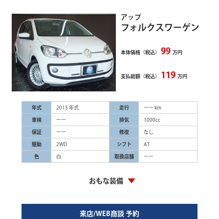
アップ
フォルクスワーゲン
99
本体価格（税込）
万円
119
支払総額（税込）
万円
年式
2013 年式
走行
ーー km
車検
ーー
排気
1000cc
保証
ーー
修復
なし
駆動
2WD
シフト
AT
色
白
取扱店舗
ーー
おもな装備
来店/WEB商談 予約