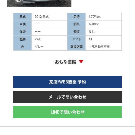
年式
2012 年式
走行
4.7万 km
車検
ーー
排気
1600cc
保証
ーー
修復
なし
駆動
2WD
シフト
AT
色
グレー
取扱店舗
中部自動車販売
おもな装備
来店/WEB商談 予約
メールで問い合わせ
LINEで問い合わせ