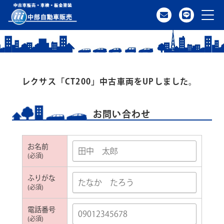
レクサス「CT200」中古車両をUPしました。
クルマを探す
お問い合わせ
アクセス
お名前
中古車一覧
(必須)
ふりがな
納車までの流れ
(必須)
電話番号
買取のご案内
(必須)