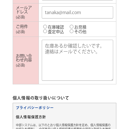
メールア
サイトポリシー
ドレス
(必須)
ご用件
在庫確認
お見積
プライバシーポリシー
査定申込
その他
(必須)
お問い合
わせ内容
(必須)
個人情報の取り扱いについて
プライバシーポリシー
個人情報保護方針
中部システムは、以下のとおり個人情報保護方針を定め、個人情報保護の
仕組みを構築し、全従業員に個人情報保護の重要性の認識と取組みを徹底