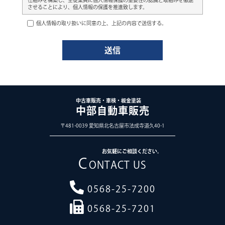
させることにより、個人情報の保護を推進致します。
個人情報の管理
個人情報の取り扱いに同意の上、上記の内容で送信する。
中部システムは、お客さまの個人情報を正確かつ最新の状態に保ち、個人
情報への不正アクセス・紛失・破損・改ざん・漏洩などを防止するため、
セキュリティシステムの維持・管理体制の整備・社員教育の徹底等の必要
な措置を講じ、安全対策を実施し個人情報の厳重な管理を行ないます。
個人情報の利用目的
本ウェブサイトでは、お客様からのお問い合わせ時に、お名前、e-mailアド
レス、電話番号等の個人情報をご登録いただく場合がございますが、これ
らの個人情報はご提供いただく際の目的以外では利用いたしません。
中古車販売・車検・板金塗装
お客さまからお預かりした個人情報は、中部システムからのご連絡や業務
中部自動車販売
のご案内やご質問に対する回答として、電子メールや資料のご送付に利用
いたします。
〒481-0039 愛知県北名古屋市法成寺道久40-1
個人情報の第三者への開示・提供の禁止
中部システムは、お客さまよりお預かりした個人情報を適切に管理し、次
お気軽にご相談ください。
のいずれかに該当する場合を除き、個人情報を第三者に開示いたしませ
C
ん。
ONTACT US
お客さまの同意がある場合
お客さまが希望されるサービスを行なうために当社が業務を委託する
0568-25-7200
業者に対して開示する場合
法令に基づき開示することが必要である場合
0568-25-7201
個人情報の安全対策
中部システムは、個人情報の正確性及び安全性確保のために、セキュリテ