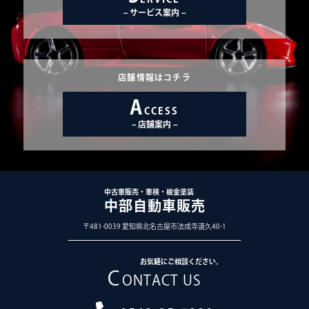
ジ
サービス案内
送
り
店舗情報はコチラ
A
CCESS
店舗案内
中古車販売・車検・板金塗装
中部自動車販売
〒481-0039 愛知県北名古屋市法成寺道久40-1
お気軽にご相談ください。
C
ONTACT US