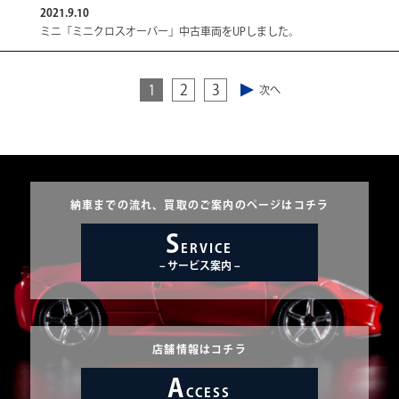
2021.9.10
ミニ「ミニクロスオーバー」中古車両をUPしました。
投
1
2
3
稿
の
ペ
納車までの流れ、買取のご案内のページはコチラ
ー
S
ERVICE
ジ
サービス案内
送
り
店舗情報はコチラ
A
CCESS